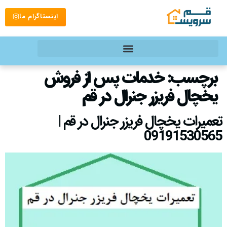
اینستاگرام ما
برچسب:
خدمات پس از فروش
یخچال فریزر جنرال در قم
تعمیرات یخچال فریزر جنرال در قم |
09191530565