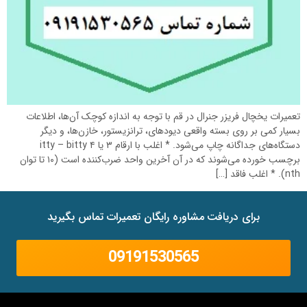
تعمیرات یخچال فریزر جنرال در قم با توجه به اندازه کوچک آن‌ها، اطلاعات
بسیار کمی بر روی بسته واقعی دیودهای، ترانزیستور، خازن‌ها، و دیگر
دستگاه‌های جداگانه چاپ می‌شود. * اغلب با ارقام ۳ یا ۴ itty – bitty
برچسب خورده می‌شوند که در آن آخرین واحد ضرب‌کننده است (۱۰ تا توان
nth). * اغلب فاقد […]
برای دریافت مشاوره رایگان تعمیرات تماس بگیرید
09191530565