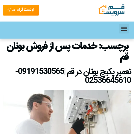
اینستاگرام ما
برچسب:
خدمات پس از فروش بوتان
قم
تعمیر پکیج بوتان در قم |09191530565-
02536645610