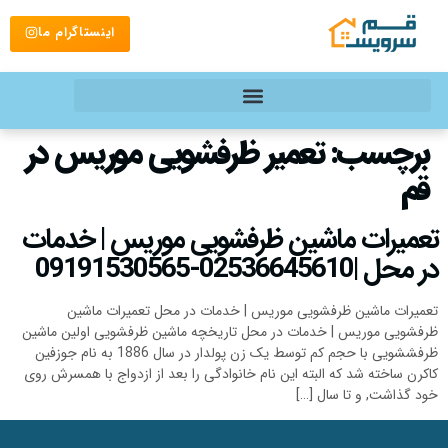
اینستاگرام ما
برچسب:
تعمیر ظرفشویی موریس در
قم
تعمیرات ماشین ظرفشویی موریس | خدمات
در محل |02536645610-09191530565
تعمیرات ماشین ظرفشویی موریس | خدمات در محل تعمیرات ماشین
ظرفشویی موریس | خدمات در محل تاریخچه ماشین ظرفشویی اولین ماشین
ظرفششویی با حجم کم توسط یک زن پولدار در سال 1886 به نام جوزفین
کاکرن ساخته شد که البته این نام خانوادگی را بعد از ازدواج با همسرش روی
خود گذاشت, و تا سال […]