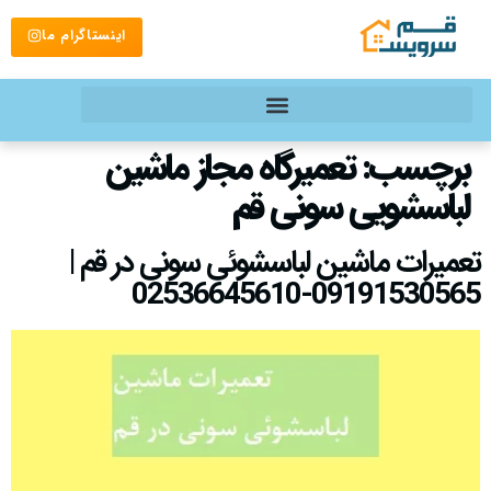
اینستاگرام ما
برچسب:
تعمیرگاه مجاز ماشین
لباسشویی سونی قم
تعمیرات ماشین لباسشوئی سونی در قم |
09191530565-02536645610