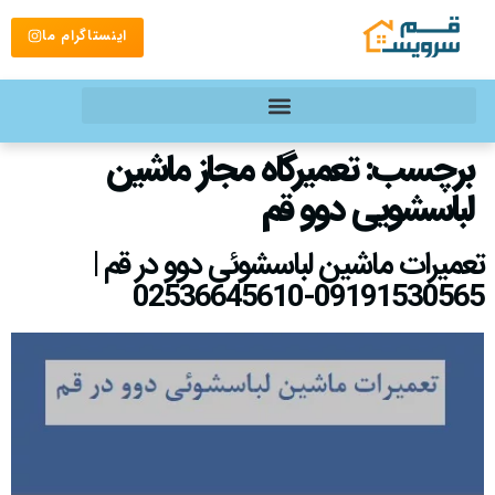
اینستاگرام ما
برچسب:
تعمیرگاه مجاز ماشین
لباسشویی دوو قم
تعمیرات ماشین لباسشوئی دوو در قم |
09191530565-02536645610