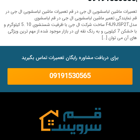
تعمیرات ماشین لباسشویی ال جی در قم تعمیرات ماشین لباسشویی ال جی در
قم نمایندگی تعمیر ماشین لباسشویی ال جی در قم لباسشوی
مدلF4J9JSP2T ساخت شرکت ال جی با ظرفیت شستشوی 10 .5 کیلوگرم و
با خشکن 7 کیلویی و به رنگ نقه ای در بازار موجود شده.از مهم ترین ویژگی
های آن می توان […]
برای دریافت مشاوره رایگان تعمیرات تماس بگیرید
09191530565