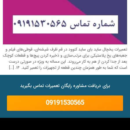
تعمیرات یخچال ساید بای ساید کنوود در قم ظرف شیشه‌ای، قوطی‌های فیلم و
جعبه‌های یخ پلاستیکی برای مرتب‌سازی و ذخیره کردن پیچ‌ها و قطعات کوچک
بعد از جدا کردن از هم به کار می‌روند. این مساله به ویژه در صورتی درست
است که شما به طور همزمان چندین قطعه از تجهیزات را تعمیر کنید. ۱۴. […]
برای دریافت مشاوره رایگان تعمیرات تماس بگیرید
09191530565