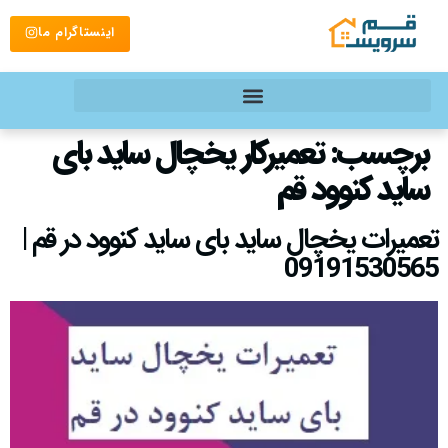
اینستاگرام ما
برچسب:
تعمیرکار یخچال ساید بای
ساید کنوود قم
تعمیرات یخچال ساید بای ساید کنوود در قم |
09191530565