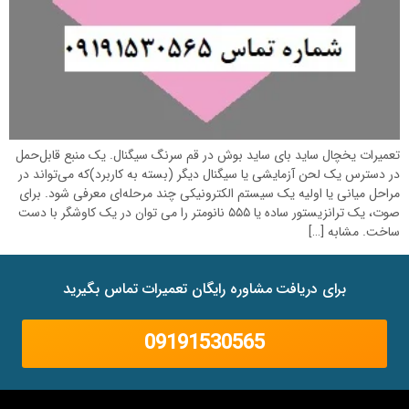
تعمیرات یخچال ساید بای ساید بوش در قم سرنگ سیگنال. یک منبع قابل‌حمل
در دسترس یک لحن آزمایشی یا سیگنال دیگر (بسته به کاربرد)که می‌تواند در
مراحل میانی یا اولیه یک سیستم الکترونیکی چند مرحله‌ای معرفی شود. برای
صوت، یک ترانزیستور ساده یا ۵۵۵ نانومتر را می توان در یک کاوشگر با دست
ساخت. مشابه […]
برای دریافت مشاوره رایگان تعمیرات تماس بگیرید
09191530565