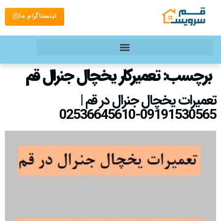
اینستاگرام ما
برچسب:
تعمیرکار یخچال جنرال قم
تعمیرات یخچال جنرال در قم |
09191530565-02536645610