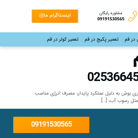
مشاوره رایگان
اینستاگرام ما
09191530565
 در قم
تعمیر پکیج در قم
تعمیر کولر در قم
 ضمانت پکیج‌های دیواری بوش به دلیل عملکرد پایدار، مصرف انرژی مناسب
09191530565