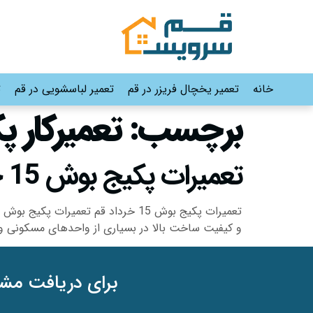
خانه
تعمیر یخچال فریزر در قم
تعمیر لباسشویی در قم
ت
برچسب:
تعمیرکار پکیج 
تعمیرات پکیج بوش 15 خرداد قم |09191530565-02536645610
و کیفیت ساخت بالا در بسیاری از واحدهای مسکونی و تجاری محله ۱۵ خرداد قم نصب شده‌اند. با این حال، عوا
برای دریافت مشا