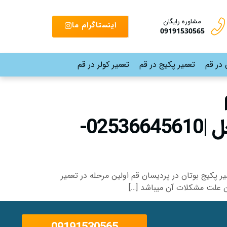
مشاوره رایگان
اینستاگرام ما
09191530565
 در قم
تعمیر پکیج در قم
تعمیر کولر در قم
نمایندگی تعمیر پکیج بوتان در پردیسان قم خدمات در محل |02536645610-
پکیج بوتان در پردیسان قم اولین مرحله در تعمیر
ن علت مشکلات آن میباشد […]