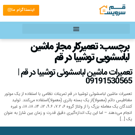
اینستاگرام ما
برچسب:
تعمیرکار مجاز ماشین
لباسشویی توشیبا در قم
تعمیرات ماشین لباسشوئی توشیبا در قم |
09191530565
تعمیرات ماشین لباسشوئی توشیبا در قم تمرینات نظامی با استفاده از یک موتور
مغناطیس دائم (معمولا)از یک بسته باتری (معمولا)استفاده می‌کنند. تولید
کنندگان یک معامله بزرگ را از ولتاژ گروه ۶، ۷.۲، ۹.۶، ۱۲، ۱۴، ۱۸، ۱۸، و غیره
انجام می‌دهند – اما این یک اندازه‌گیری دقیق قدرت و زمان بین شارژ به عنوان
یک […]