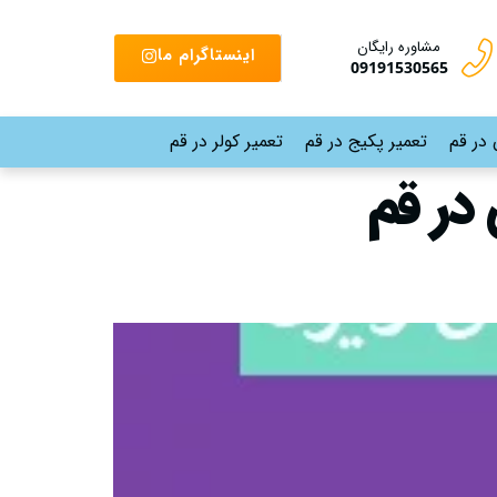
مشاوره رایگان
اینستاگرام ما
09191530565
 در قم
تعمیر پکیج در قم
تعمیر کولر در قم
در قم