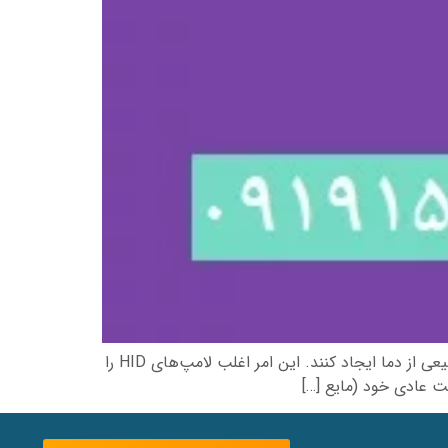
تعمیرات تلویزیون ایکس ویژن در قم بر خلاف لامپ‌های مهتابی، لامپ‌های هالوژن می‌توانند خروجی نور کامل را در گستره وسیعی از دما ایجاد کنند. این امر اغلب لامپ‌های HID را
ت عادی خود (مایع […]