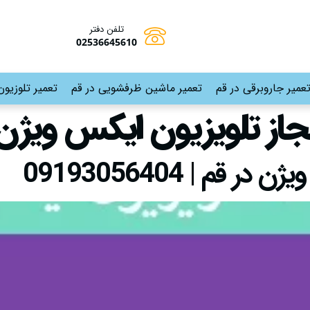
تلفن دفتر
02536645610
عمیر جاروبرقی در قم
تعمیر ماشین ظرفشویی در قم
تعمیر تلوزیون
مجاز تلویزیون ایکس ویژن 
م | 09193056404