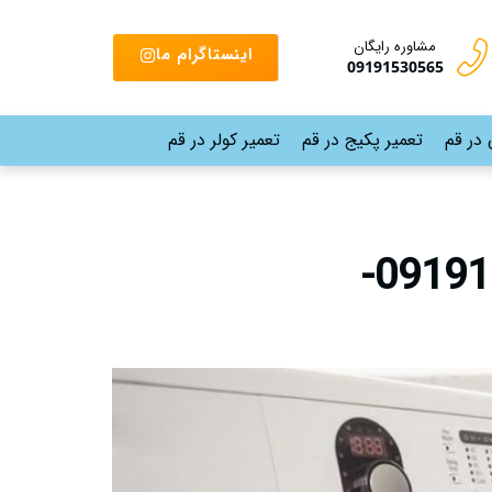
مشاوره رایگان
اینستاگرام ما
09191530565
 در قم
تعمیر پکیج در قم
تعمیر کولر در قم
نمایندگی تعمیرات ماشین لباسشویی دوو در قم |09191530565-