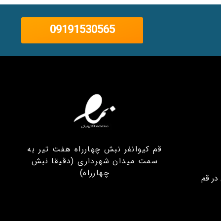
09191530565
قم کیوانفر نبش چهارراه هفت تیر به
سمت میدان شهرداری (دقیقا نبش
چهارراه)
در قم