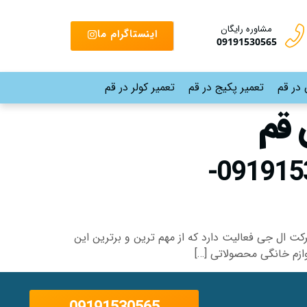
مشاوره رایگان
اینستاگرام ما
09191530565
 در قم
تعمیر پکیج در قم
تعمیر کولر در قم
 قم
نمایندگی تعمیر لباسشویی ال جی در پردیسان قم |09191530565-
 ال جی فعالیت دارد که از مهم ترین و برترین این
زم خانگی محصولاتی […]