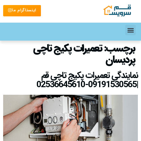
اینستاگرام ما
برچسب:
تعمیرات پکیج تاچی
پردیسان
نمایندگی تعمیرات پکیج تاچی قم
|09191530565-02536645610