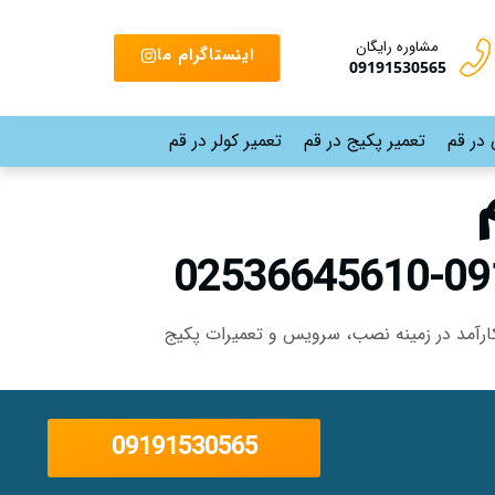
مشاوره رایگان
اینستاگرام ما
09191530565
 در قم
تعمیر پکیج در قم
تعمیر کولر در قم
 کارآمد در زمینه نصب، سرویس و تعمیرات پکیج
09191530565