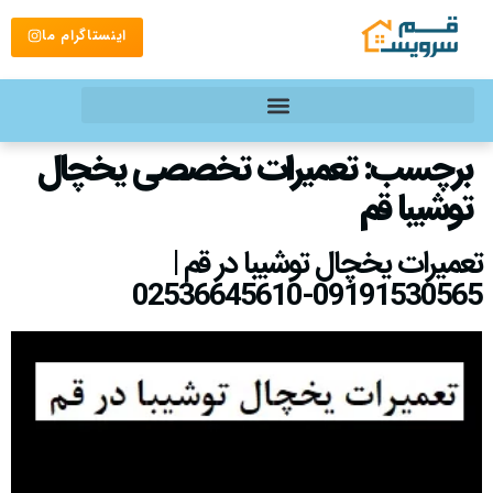
اینستاگرام ما
برچسب:
تعمیرات تخصصی یخچال
توشیبا قم
تعمیرات یخچال توشیبا در قم |
09191530565-02536645610