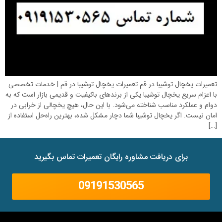
تعمیرات یخچال توشیبا در قم تعمیرات یخچال توشیبا در قم | خدمات تخصصی
با اعزام سریع یخچال توشیبا یکی از برندهای باکیفیت و قدیمی بازار است که به
دوام و عملکرد مناسب شناخته می‌شود. با این حال، هیچ یخچالی از خرابی در
امان نیست. اگر یخچال توشیبا شما دچار مشکل شده، بهترین راه‌حل استفاده از
[…]
برای دریافت مشاوره رایگان تعمیرات تماس بگیرید
09191530565