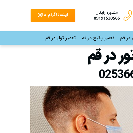
مشاوره رایگان
اینستاگرام ما
09191530565
 در قم
تعمیر پکیج در قم
تعمیر کولر در قم
ر در قم