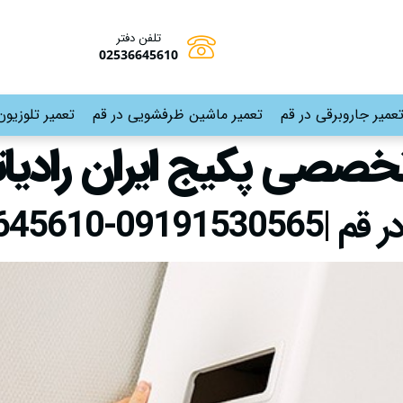
تلفن دفتر
02536645610
عمیر جاروبرقی در قم
تعمیر ماشین ظرفشویی در قم
تعمیر تلوزیون
خصصی پکیج ایران رادیاتو
02536645610