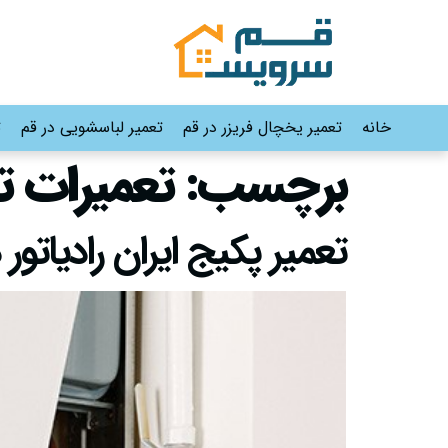
خانه
تعمیر یخچال فریزر در قم
تعمیر لباسشویی در قم
ت
برچسب:
تعمیرات ت
تعمیر پکیج ایران رادیاتور در قم |09191530565-