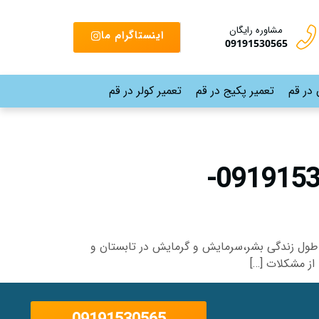
مشاوره رایگان
اینستاگرام ما
09191530565
 در قم
تعمیر پکیج در قم
تعمیر کولر در قم
نمایندگی تعمیر کولر گازی ایران رادیاتور قم در محل |09191530565-
 در طول زندگی بشر،سرمایش و گرمایش در تابستان و
از مشکلات […]