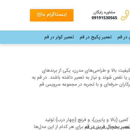
مشاوره رایگان
اینستاگرام ما
09191530565
 در قم
تعمیر پکیج در قم
تعمیر کولر در قم
کیفیت بالا و طراحی‌های مدرن، یکی از برندهای
ا نقص شوند و نیاز به تعمیر داشته باشند. در قم به
کاران حرفه‌ای و با تجربه در مجموعه سرویس قم
بی (بالا و پایین)، و فرنچ (چهار درب) تولید
عمیر یخچال فریزر در قم
برای هر کدام از این مدل‌ها