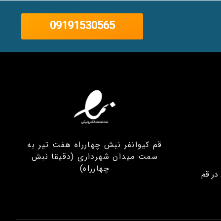
09191530565
قم کیوانفر نبش چهارراه هفت تیر به
سمت میدان شهرداری (دقیقا نبش
چهارراه)
در قم